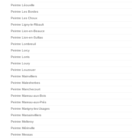
Peintre Léouville
Peintre Les Bordes
Peintre Les Choux
Peintre Ligny-le-Ribault
Peintre Lion-en-Beauce
Peintre Lion-en-Sullias
Peintre Lombreuil
Peintre Lorcy
Peintre Lorris
Peintre Loury
Peintre Louzouer
Peintre Mainvilliers
Peintre Malesherbes
Peintre Manchecourt
Peintre Mareau-aux-Bois
Peintre Mareau-aux-Prés
Peintre Marigny-les-Usages
Peintre Marsainvilliers
Peintre Melleroy
Peintre Mérinville
Peintre Messas