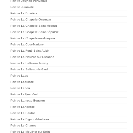
Peintre Jouy-en-Pithiverais
Peintre Juranville
Peintre La Bussière
Peintre La Chapelle-Onzerain
Peintre La Chapelle-Saint-Mesmin
Peintre La Chapelle-Saint-Sépulcre
Peintre La Chapelle-sur-Aveyron
Peintre La Cour-Marigny
Peintre La Ferté-Saint-Aubin
Peintre La Neuville-sur-Essonne
Peintre La Selle-en-Hermoy
Peintre La Selle-sur-le-Bied
Peintre Laas
Peintre Labrosse
Peintre Ladon
Peintre Lailly-en-Val
Peintre Lamotte-Beuvron
Peintre Langesse
Peintre Le Bardon
Peintre Le Bignon-Mirabeau
Peintre Le Charme
Peintre Le Moulinet-sur-Solin