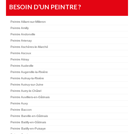
BESOIN D’UN PEINTRE ?
Peintre Aillant-sur-Milleron
Peintre Amilly
Peintre Andonville
Peintre Artenay
Peintre Aschères-le-Marché
Peintre Ascoux
Peintre Attray
Peintre Audeville
Peintre Augerville-la-Rivière
Peintre Aulnay-la-Rivière
Peintre Autruy-sur-Juine
Peintre Autry-le-Châtel
Peintre Auvilliers-en-Gâtinais
Peintre Auxy
Peintre Baccon
Peintre Barville-en-Gâtinais
Peintre Batilly-en-Gâtinais
Peintre Batilly-en-Puisaye