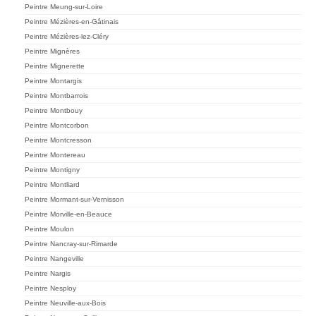
Peintre Meung-sur-Loire
Peintre Mézières-en-Gâtinais
Peintre Mézières-lez-Cléry
Peintre Mignères
Peintre Mignerette
Peintre Montargis
Peintre Montbarrois
Peintre Montbouy
Peintre Montcorbon
Peintre Montcresson
Peintre Montereau
Peintre Montigny
Peintre Montliard
Peintre Mormant-sur-Vernisson
Peintre Morville-en-Beauce
Peintre Moulon
Peintre Nancray-sur-Rimarde
Peintre Nangeville
Peintre Nargis
Peintre Nesploy
Peintre Neuville-aux-Bois