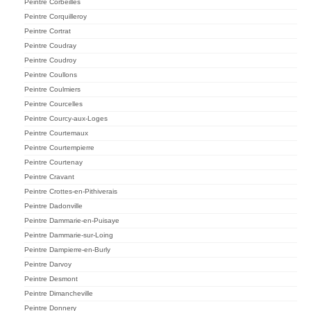
Peintre Corbeilles
Peintre Corquilleroy
Peintre Cortrat
Peintre Coudray
Peintre Coudroy
Peintre Coullons
Peintre Coulmiers
Peintre Courcelles
Peintre Courcy-aux-Loges
Peintre Courtemaux
Peintre Courtempierre
Peintre Courtenay
Peintre Cravant
Peintre Crottes-en-Pithiverais
Peintre Dadonville
Peintre Dammarie-en-Puisaye
Peintre Dammarie-sur-Loing
Peintre Dampierre-en-Burly
Peintre Darvoy
Peintre Desmont
Peintre Dimancheville
Peintre Donnery