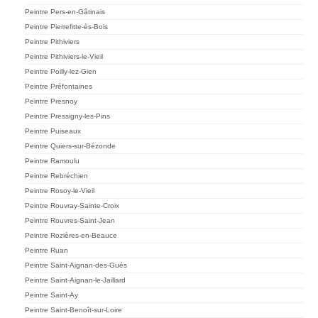
Peintre Pers-en-Gâtinais
Peintre Pierrefitte-ès-Bois
Peintre Pithiviers
Peintre Pithiviers-le-Vieil
Peintre Poilly-lez-Gien
Peintre Préfontaines
Peintre Presnoy
Peintre Pressigny-les-Pins
Peintre Puiseaux
Peintre Quiers-sur-Bézonde
Peintre Ramoulu
Peintre Rebréchien
Peintre Rosoy-le-Vieil
Peintre Rouvray-Sainte-Croix
Peintre Rouvres-Saint-Jean
Peintre Rozières-en-Beauce
Peintre Ruan
Peintre Saint-Aignan-des-Gués
Peintre Saint-Aignan-le-Jaillard
Peintre Saint-Ay
Peintre Saint-Benoît-sur-Loire