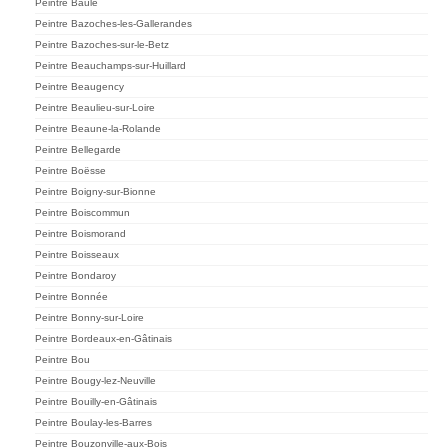
Peintre Baule
Peintre Bazoches-les-Gallerandes
Peintre Bazoches-sur-le-Betz
Peintre Beauchamps-sur-Huillard
Peintre Beaugency
Peintre Beaulieu-sur-Loire
Peintre Beaune-la-Rolande
Peintre Bellegarde
Peintre Boësse
Peintre Boigny-sur-Bionne
Peintre Boiscommun
Peintre Boismorand
Peintre Boisseaux
Peintre Bondaroy
Peintre Bonnée
Peintre Bonny-sur-Loire
Peintre Bordeaux-en-Gâtinais
Peintre Bou
Peintre Bougy-lez-Neuville
Peintre Bouilly-en-Gâtinais
Peintre Boulay-les-Barres
Peintre Bouzonville-aux-Bois