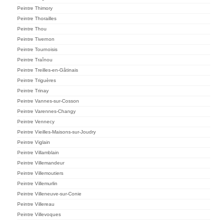
Peintre Thimory
Peintre Thorailles
Peintre Thou
Peintre Tivernon
Peintre Tournoisis
Peintre Traînou
Peintre Treilles-en-Gâtinais
Peintre Triguères
Peintre Trinay
Peintre Vannes-sur-Cosson
Peintre Varennes-Changy
Peintre Vennecy
Peintre Vieilles-Maisons-sur-Joudry
Peintre Viglain
Peintre Villamblain
Peintre Villemandeur
Peintre Villemoutiers
Peintre Villemurlin
Peintre Villeneuve-sur-Conie
Peintre Villereau
Peintre Villevoques