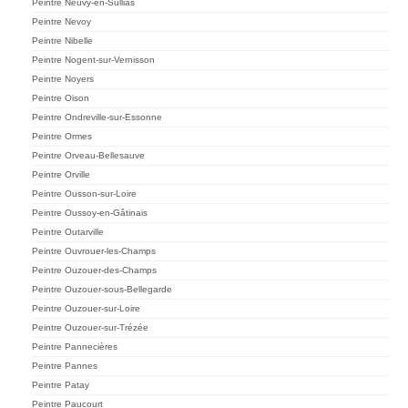
Peintre Neuvy-en-Sullias
Peintre Nevoy
Peintre Nibelle
Peintre Nogent-sur-Vernisson
Peintre Noyers
Peintre Oison
Peintre Ondreville-sur-Essonne
Peintre Ormes
Peintre Orveau-Bellesauve
Peintre Orville
Peintre Ousson-sur-Loire
Peintre Oussoy-en-Gâtinais
Peintre Outarville
Peintre Ouvrouer-les-Champs
Peintre Ouzouer-des-Champs
Peintre Ouzouer-sous-Bellegarde
Peintre Ouzouer-sur-Loire
Peintre Ouzouer-sur-Trézée
Peintre Pannecières
Peintre Pannes
Peintre Patay
Peintre Paucourt