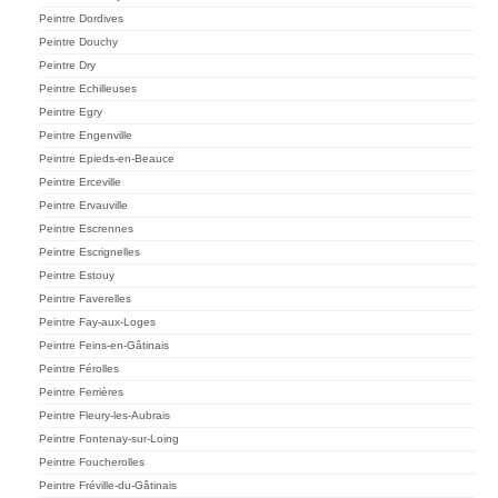
Peintre Dordives
Peintre Douchy
Peintre Dry
Peintre Echilleuses
Peintre Egry
Peintre Engenville
Peintre Epieds-en-Beauce
Peintre Erceville
Peintre Ervauville
Peintre Escrennes
Peintre Escrignelles
Peintre Estouy
Peintre Faverelles
Peintre Fay-aux-Loges
Peintre Feins-en-Gâtinais
Peintre Férolles
Peintre Ferrières
Peintre Fleury-les-Aubrais
Peintre Fontenay-sur-Loing
Peintre Foucherolles
Peintre Fréville-du-Gâtinais