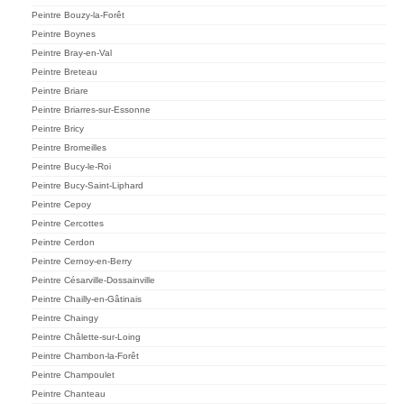
Peintre Bouzy-la-Forêt
Peintre Boynes
Peintre Bray-en-Val
Peintre Breteau
Peintre Briare
Peintre Briarres-sur-Essonne
Peintre Bricy
Peintre Bromeilles
Peintre Bucy-le-Roi
Peintre Bucy-Saint-Liphard
Peintre Cepoy
Peintre Cercottes
Peintre Cerdon
Peintre Cernoy-en-Berry
Peintre Césarville-Dossainville
Peintre Chailly-en-Gâtinais
Peintre Chaingy
Peintre Châlette-sur-Loing
Peintre Chambon-la-Forêt
Peintre Champoulet
Peintre Chanteau