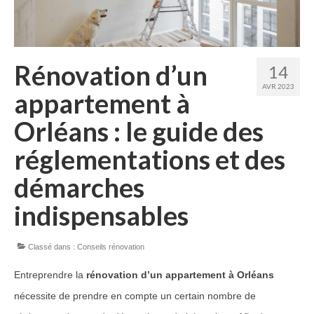
Guide Peintures
Nos services
Rénovation d’un
14
Peinture & revêtement
AVR 2023
appartement à
Réalisation de sols
Orléans : le guide des
Nettoyage et peinture toiture
réglementations et des
Réalisations Travaux
démarches
Nos travaux pour particuliers
indispensables
Nos travaux pour professionnels
Classé dans :
Conseils rénovation
Notre réseau
Entreprendre la
rénovation d’un appartement à Orléans
Contact
nécessite de prendre en compte un certain nombre de