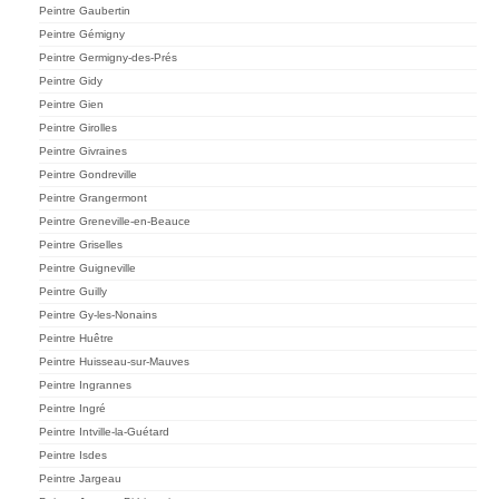
Peintre Gaubertin
Peintre Gémigny
Peintre Germigny-des-Prés
Peintre Gidy
Peintre Gien
Peintre Girolles
Peintre Givraines
Peintre Gondreville
Peintre Grangermont
Peintre Greneville-en-Beauce
Peintre Griselles
Peintre Guigneville
Peintre Guilly
Peintre Gy-les-Nonains
Peintre Huêtre
Peintre Huisseau-sur-Mauves
Peintre Ingrannes
Peintre Ingré
Peintre Intville-la-Guétard
Peintre Isdes
Peintre Jargeau