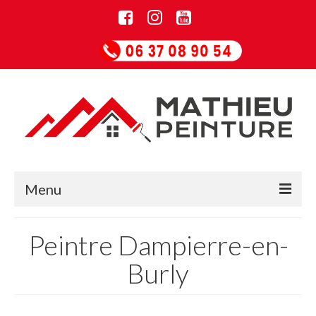
Menu
Accueil
Peintre Dampierre-en-
Informations
Burly
Entreprise de rénovation
Guide Papiers peints