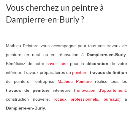
Vous cherchez un peintre à
Guide Peintures
Dampierre-en-Burly ?
Nos services
Peinture & revêtement
Mathieu Peinture vous accompagne pour tous vos travaux de
Réalisation de sols
peinture en neuf ou en rénovation à
Dampierre-en-Burly
.
Nettoyage et peinture toiture
Bénéficiez de notre
savoir-faire
pour la
décoration
de votre
Réalisations Travaux
intérieur. Travaux préparatoires de
peinture
,
travaux de finition
de peinture, l’entreprise
Mathieu Peinture
réalise tous les
Nos travaux pour particuliers
travaux de peinture
intérieure (
rénovation d’appartement
,
Nos travaux pour professionnels
construction nouvelle,
locaux professionnels, bureaux
) à
Dampierre-en-Burly
.
Notre réseau
Contact