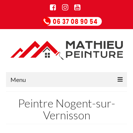
Menu
Accueil
Peintre Nogent-sur-
Informations
Vernisson
Entreprise de rénovation
Guide Papiers peints