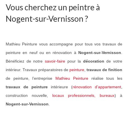
Vous cherchez un peintre à
Guide Peintures
Nogent-sur-Vernisson ?
Nos services
Peinture & revêtement
Mathieu Peinture vous accompagne pour tous vos travaux de
Réalisation de sols
peinture en neuf ou en rénovation à
Nogent-sur-Vernisson
.
Nettoyage et peinture toiture
Bénéficiez de notre
savoir-faire
pour la
décoration
de votre
Réalisations Travaux
intérieur. Travaux préparatoires de
peinture
,
travaux de finition
de peinture, l’entreprise
Mathieu Peinture
réalise tous les
Nos travaux pour particuliers
travaux de peinture
intérieure (
rénovation d’appartement
,
Nos travaux pour professionnels
construction nouvelle,
locaux professionnels, bureaux
) à
Nogent-sur-Vernisson
.
Notre réseau
Contact