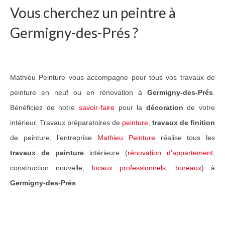
Vous cherchez un peintre à
Guide Peintures
Germigny-des-Prés ?
Nos services
Peinture & revêtement
Mathieu Peinture vous accompagne pour tous vos travaux de
Réalisation de sols
peinture en neuf ou en rénovation à
Germigny-des-Prés
.
Nettoyage et peinture toiture
Bénéficiez de notre
savoir-faire
pour la
décoration
de votre
Réalisations Travaux
intérieur. Travaux préparatoires de
peinture
,
travaux de finition
de peinture, l’entreprise
Mathieu Peinture
réalise tous les
Nos travaux pour particuliers
travaux de peinture
intérieure (
rénovation d’appartement
,
Nos travaux pour professionnels
construction nouvelle,
locaux professionnels, bureaux
) à
Germigny-des-Prés
.
Notre réseau
Contact