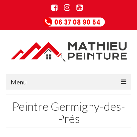
Menu
Accueil
Peintre Germigny-des-
Informations
Prés
Entreprise de rénovation
Guide Papiers peints