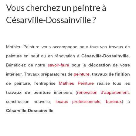
Vous cherchez un peintre à
Guide Peintures
Césarville-Dossainville ?
Nos services
Peinture & revêtement
Mathieu Peinture vous accompagne pour tous vos travaux de
Réalisation de sols
peinture en neuf ou en rénovation à
Césarville-Dossainville
.
Nettoyage et peinture toiture
Bénéficiez de notre
savoir-faire
pour la
décoration
de votre
Réalisations Travaux
intérieur. Travaux préparatoires de
peinture
,
travaux de finition
de peinture, l’entreprise
Mathieu Peinture
réalise tous les
Nos travaux pour particuliers
travaux de peinture
intérieure (
rénovation d’appartement
,
Nos travaux pour professionnels
construction nouvelle,
locaux professionnels, bureaux
) à
Césarville-Dossainville
.
Notre réseau
Contact