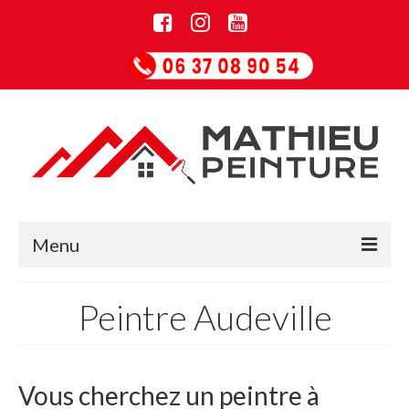
Menu
Accueil
Peintre Audeville
Informations
Entreprise de rénovation
Vous cherchez un peintre à
Guide Papiers peints