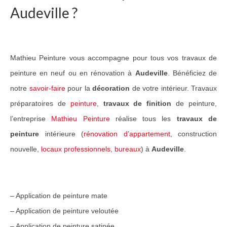
Audeville ?
Guide Peintures
Nos services
Mathieu Peinture vous accompagne pour tous vos travaux de
Peinture & revêtement
peinture en neuf ou en rénovation à
Audeville
. Bénéficiez de
Réalisation de sols
notre
savoir-faire
pour la
décoration
de votre intérieur. Travaux
Nettoyage et peinture toiture
préparatoires de
peinture
,
travaux de finition
de peinture,
l’entreprise
Mathieu Peinture
réalise tous les
travaux de
Réalisations Travaux
peinture
intérieure (
rénovation d’appartement
, construction
Nos travaux pour particuliers
nouvelle,
locaux professionnels, bureaux
) à
Audeville
.
Nos travaux pour professionnels
Notre réseau
– Application de peinture mate
Contact
– Application de peinture veloutée
– Application de peinture satinée