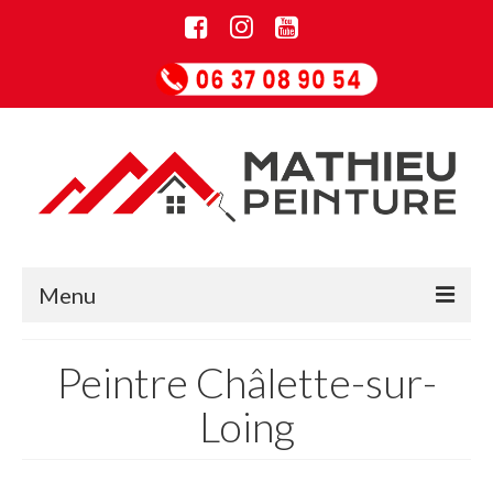
Menu
Accueil
Peintre Châlette-sur-
Informations
Loing
Entreprise de rénovation
Guide Papiers peints