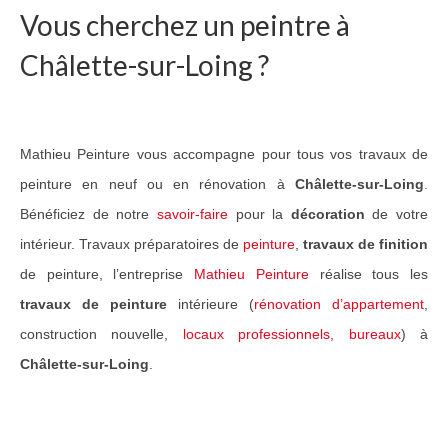
Vous cherchez un peintre à
Guide Peintures
Châlette-sur-Loing ?
Nos services
Peinture & revêtement
Mathieu Peinture vous accompagne pour tous vos travaux de
Réalisation de sols
peinture en neuf ou en rénovation à
Châlette-sur-Loing
.
Nettoyage et peinture toiture
Bénéficiez de notre
savoir-faire
pour la
décoration
de votre
Réalisations Travaux
intérieur. Travaux préparatoires de
peinture
,
travaux de finition
de peinture, l’entreprise
Mathieu Peinture
réalise tous les
Nos travaux pour particuliers
travaux de peinture
intérieure (
rénovation d’appartement
,
Nos travaux pour professionnels
construction nouvelle,
locaux professionnels, bureaux
) à
Châlette-sur-Loing
.
Notre réseau
Contact