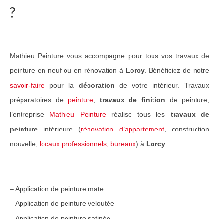
?
Guide Peintures
Nos services
Mathieu Peinture vous accompagne pour tous vos travaux de
Peinture & revêtement
peinture en neuf ou en rénovation à
Lorcy
. Bénéficiez de notre
Réalisation de sols
savoir-faire
pour la
décoration
de votre intérieur. Travaux
Nettoyage et peinture toiture
préparatoires de
peinture
,
travaux de finition
de peinture,
l’entreprise
Mathieu Peinture
réalise tous les
travaux de
Réalisations Travaux
peinture
intérieure (
rénovation d’appartement
, construction
Nos travaux pour particuliers
nouvelle,
locaux professionnels, bureaux
) à
Lorcy
.
Nos travaux pour professionnels
Notre réseau
– Application de peinture mate
Contact
– Application de peinture veloutée
– Application de peinture satinée