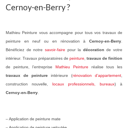
Cernoy-en-Berry ?
Guide Peintures
Nos services
Mathieu Peinture vous accompagne pour tous vos travaux de
Peinture & revêtement
peinture en neuf ou en rénovation à
Cernoy-en-Berry
.
Réalisation de sols
Bénéficiez de notre
savoir-faire
pour la
décoration
de votre
Nettoyage et peinture toiture
intérieur. Travaux préparatoires de
peinture
,
travaux de finition
de peinture, l’entreprise
Mathieu Peinture
réalise tous les
Réalisations Travaux
travaux de peinture
intérieure (
rénovation d’appartement
,
Nos travaux pour particuliers
construction nouvelle,
locaux professionnels, bureaux
) à
Nos travaux pour professionnels
Cernoy-en-Berry
.
Notre réseau
Contact
– Application de peinture mate
– Application de peinture veloutée