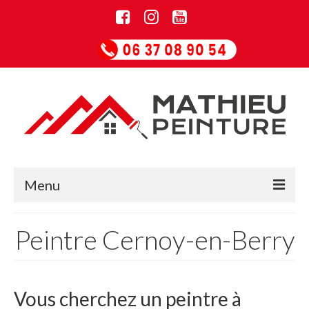
Menu
Accueil
Peintre Cernoy-en-Berry
Informations
Entreprise de rénovation
Vous cherchez un peintre à
Guide Papiers peints