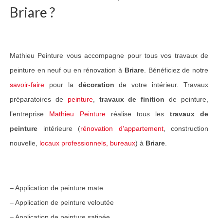
Briare ?
Guide Peintures
Nos services
Mathieu Peinture vous accompagne pour tous vos travaux de
Peinture & revêtement
peinture en neuf ou en rénovation à
Briare
. Bénéficiez de notre
Réalisation de sols
savoir-faire
pour la
décoration
de votre intérieur. Travaux
Nettoyage et peinture toiture
préparatoires de
peinture
,
travaux de finition
de peinture,
l’entreprise
Mathieu Peinture
réalise tous les
travaux de
Réalisations Travaux
peinture
intérieure (
rénovation d’appartement
, construction
Nos travaux pour particuliers
nouvelle,
locaux professionnels, bureaux
) à
Briare
.
Nos travaux pour professionnels
Notre réseau
– Application de peinture mate
Contact
– Application de peinture veloutée
– Application de peinture satinée