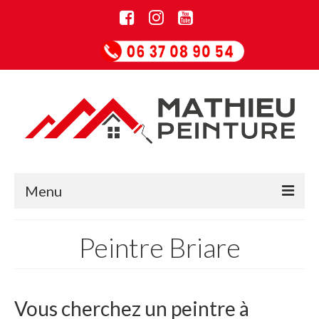
Menu
Accueil
Peintre Briare
Informations
Entreprise de rénovation
Vous cherchez un peintre à
Guide Papiers peints