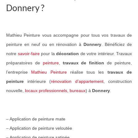
Donnery ?
Guide Peintures
Nos services
Mathieu Peinture vous accompagne pour tous vos travaux de
Peinture & revêtement
peinture en neuf ou en rénovation à
Donnery
. Bénéficiez de
Réalisation de sols
notre
savoir-faire
pour la
décoration
de votre intérieur. Travaux
Nettoyage et peinture toiture
préparatoires de
peinture
,
travaux de finition
de peinture,
l’entreprise
Mathieu Peinture
réalise tous les
travaux de
Réalisations Travaux
peinture
intérieure (
rénovation d’appartement
, construction
Nos travaux pour particuliers
nouvelle,
locaux professionnels, bureaux
) à
Donnery
.
Nos travaux pour professionnels
Notre réseau
– Application de peinture mate
Contact
– Application de peinture veloutée
– Application de peinture satinée