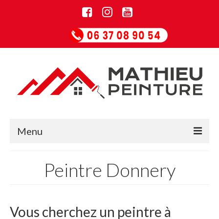
Menu
Accueil
Peintre Donnery
Informations
Entreprise de rénovation
Vous cherchez un peintre à
Guide Papiers peints