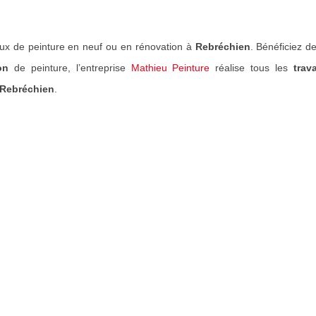
ux de peinture en neuf ou en rénovation à
Rebréchien
. Bénéficiez d
on
de peinture, l’entreprise
Mathieu Peinture
réalise tous les
trav
Rebréchien
.