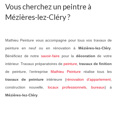
Vous cherchez un peintre à
Guide Peintures
Mézières-lez-Cléry ?
Nos services
Peinture & revêtement
Mathieu Peinture vous accompagne pour tous vos travaux de
Réalisation de sols
peinture en neuf ou en rénovation à
Mézières-lez-Cléry
.
Nettoyage et peinture toiture
Bénéficiez de notre
savoir-faire
pour la
décoration
de votre
Réalisations Travaux
intérieur. Travaux préparatoires de
peinture
,
travaux de finition
de peinture, l’entreprise
Mathieu Peinture
réalise tous les
Nos travaux pour particuliers
travaux de peinture
intérieure (
rénovation d’appartement
,
Nos travaux pour professionnels
construction nouvelle,
locaux professionnels, bureaux
) à
Mézières-lez-Cléry
.
Notre réseau
Contact