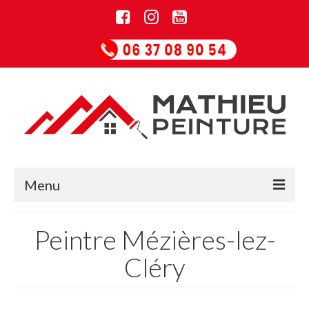
Menu
Accueil
Peintre Mézières-lez-
Informations
Cléry
Entreprise de rénovation
Guide Papiers peints