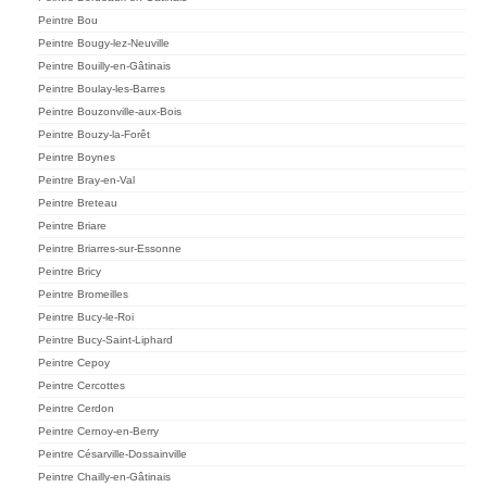
Peintre Bou
Peintre Bougy-lez-Neuville
Peintre Bouilly-en-Gâtinais
Peintre Boulay-les-Barres
Peintre Bouzonville-aux-Bois
Peintre Bouzy-la-Forêt
Peintre Boynes
Peintre Bray-en-Val
Peintre Breteau
Peintre Briare
Peintre Briarres-sur-Essonne
Peintre Bricy
Peintre Bromeilles
Peintre Bucy-le-Roi
Peintre Bucy-Saint-Liphard
Peintre Cepoy
Peintre Cercottes
Peintre Cerdon
Peintre Cernoy-en-Berry
Peintre Césarville-Dossainville
Peintre Chailly-en-Gâtinais