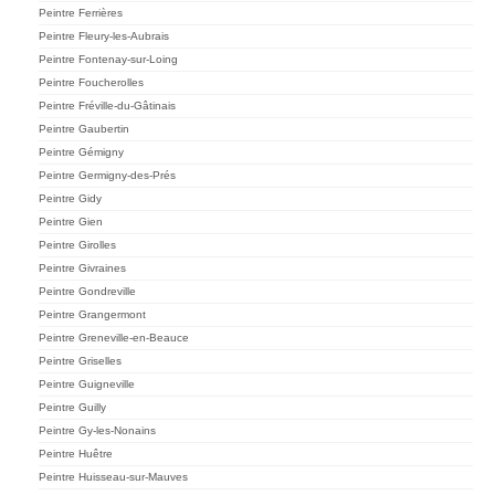
Peintre Ferrières
Peintre Fleury-les-Aubrais
Peintre Fontenay-sur-Loing
Peintre Foucherolles
Peintre Fréville-du-Gâtinais
Peintre Gaubertin
Peintre Gémigny
Peintre Germigny-des-Prés
Peintre Gidy
Peintre Gien
Peintre Girolles
Peintre Givraines
Peintre Gondreville
Peintre Grangermont
Peintre Greneville-en-Beauce
Peintre Griselles
Peintre Guigneville
Peintre Guilly
Peintre Gy-les-Nonains
Peintre Huêtre
Peintre Huisseau-sur-Mauves