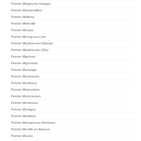
Peintre Marigny-les-Usages
Peintre Marsainvilliers
Peintre Melleroy
Peintre Mérinville
Peintre Messas
Peintre Meung-sur-Loire
Peintre Mézières-en-Gâtinais
Peintre Mézières-lez-Cléry
Peintre Mignères
Peintre Mignerette
Peintre Montargis
Peintre Montbarrois
Peintre Montbouy
Peintre Montcorbon
Peintre Montcresson
Peintre Montereau
Peintre Montigny
Peintre Montliard
Peintre Mormant-sur-Vernisson
Peintre Morville-en-Beauce
Peintre Moulon