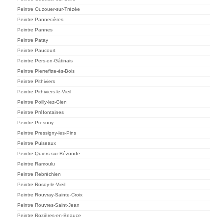
Peintre Ouzouer-sur-Trézée
Peintre Pannecières
Peintre Pannes
Peintre Patay
Peintre Paucourt
Peintre Pers-en-Gâtinais
Peintre Pierrefitte-ès-Bois
Peintre Pithiviers
Peintre Pithiviers-le-Vieil
Peintre Poilly-lez-Gien
Peintre Préfontaines
Peintre Presnoy
Peintre Pressigny-les-Pins
Peintre Puiseaux
Peintre Quiers-sur-Bézonde
Peintre Ramoulu
Peintre Rebréchien
Peintre Rosoy-le-Vieil
Peintre Rouvray-Sainte-Croix
Peintre Rouvres-Saint-Jean
Peintre Rozières-en-Beauce