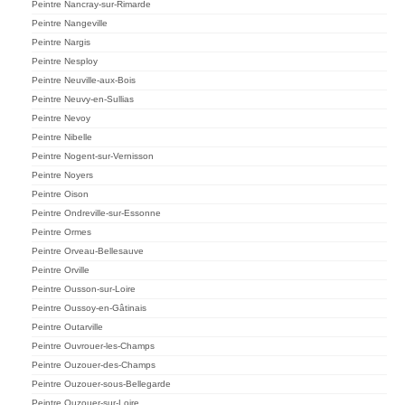
Peintre Nancray-sur-Rimarde
Peintre Nangeville
Peintre Nargis
Peintre Nesploy
Peintre Neuville-aux-Bois
Peintre Neuvy-en-Sullias
Peintre Nevoy
Peintre Nibelle
Peintre Nogent-sur-Vernisson
Peintre Noyers
Peintre Oison
Peintre Ondreville-sur-Essonne
Peintre Ormes
Peintre Orveau-Bellesauve
Peintre Orville
Peintre Ousson-sur-Loire
Peintre Oussoy-en-Gâtinais
Peintre Outarville
Peintre Ouvrouer-les-Champs
Peintre Ouzouer-des-Champs
Peintre Ouzouer-sous-Bellegarde
Peintre Ouzouer-sur-Loire