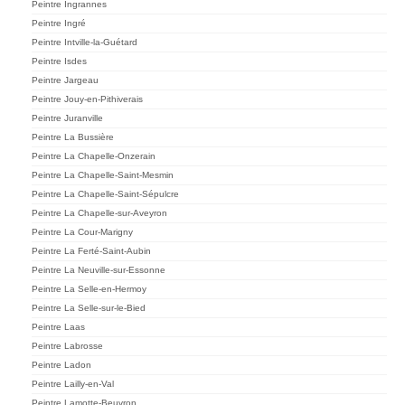
Peintre Ingrannes
Peintre Ingré
Peintre Intville-la-Guétard
Peintre Isdes
Peintre Jargeau
Peintre Jouy-en-Pithiverais
Peintre Juranville
Peintre La Bussière
Peintre La Chapelle-Onzerain
Peintre La Chapelle-Saint-Mesmin
Peintre La Chapelle-Saint-Sépulcre
Peintre La Chapelle-sur-Aveyron
Peintre La Cour-Marigny
Peintre La Ferté-Saint-Aubin
Peintre La Neuville-sur-Essonne
Peintre La Selle-en-Hermoy
Peintre La Selle-sur-le-Bied
Peintre Laas
Peintre Labrosse
Peintre Ladon
Peintre Lailly-en-Val
Peintre Lamotte-Beuvron