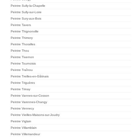
Peintre Sully-la-Chapelle
Peintre Sully-sur-Loire
Peintre Sury-aux-Bois
Peintre Tavers
Peintre Thignonville
Peintre Thimory
Peintre Thorailles
Peintre Thou
Peintre Tivernon
Peintre Tournoisis
Peintre Traînou
Peintre Treilles-en-Gâtinais
Peintre Triguères
Peintre Trinay
Peintre Vannes-sur-Cosson
Peintre Varennes-Changy
Peintre Vennecy
Peintre Vieilles-Maisons-sur-Joudry
Peintre Viglain
Peintre Villamblain
Peintre Villemandeur