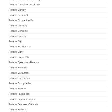
Peintre Dampierre-en-Burly
Peintre Darvoy
Peintre Desmont
Peintre Dimancheville
Peintre Donnery
Peintre Dordives
Peintre Douchy
Peintre Dry
Peintre Echilleuses
Peintre Egry
Peintre Engenville
Peintre Epieds-en-Beauce
Peintre Erceville
Peintre Ervauville
Peintre Escrennes
Peintre Escrignelles
Peintre Estouy
Peintre Faverelles
Peintre Fay-aux-Loges
Peintre Feins-en-Gâtinais
Peintre Férolles