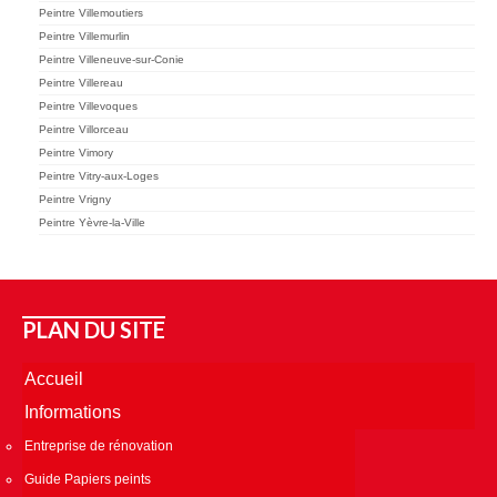
Peintre Villemoutiers
Peintre Villemurlin
Peintre Villeneuve-sur-Conie
Peintre Villereau
Peintre Villevoques
Peintre Villorceau
Peintre Vimory
Peintre Vitry-aux-Loges
Peintre Vrigny
Peintre Yèvre-la-Ville
PLAN DU SITE
Accueil
Informations
Entreprise de rénovation
Guide Papiers peints