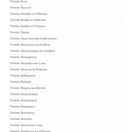
Peintre Auxy
Peintre Baccon
Peintre Barville-en-Gâtinais
Peintre Batilly-en-Gâtinais
Peintre Batilly-en-Puisaye
Peintre Baule
Peintre Bazoches-les-Gallerandes
Peintre Bazoches-sur-le-Betz
Peintre Beauchamps-sur-Huillard
Peintre Beaugency
Peintre Beaulieu-sur-Loire
Peintre Beaune-la-Rolande
Peintre Bellegarde
Peintre Boësse
Peintre Boigny-sur-Bionne
Peintre Boiscommun
Peintre Boismorand
Peintre Boisseaux
Peintre Bondaroy
Peintre Bonnée
Peintre Bonny-sur-Loire
Peintre Bordeaux-en-Gâtinais