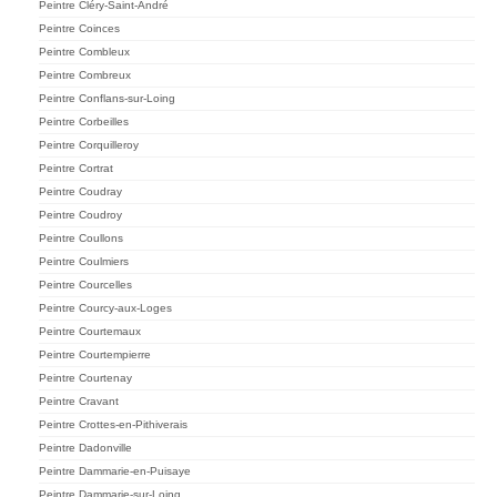
Peintre Cléry-Saint-André
Peintre Coinces
Peintre Combleux
Peintre Combreux
Peintre Conflans-sur-Loing
Peintre Corbeilles
Peintre Corquilleroy
Peintre Cortrat
Peintre Coudray
Peintre Coudroy
Peintre Coullons
Peintre Coulmiers
Peintre Courcelles
Peintre Courcy-aux-Loges
Peintre Courtemaux
Peintre Courtempierre
Peintre Courtenay
Peintre Cravant
Peintre Crottes-en-Pithiverais
Peintre Dadonville
Peintre Dammarie-en-Puisaye
Peintre Dammarie-sur-Loing