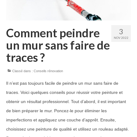
Guide Peintures
Nos services
Comment peindre
3
Peinture & revêtement
NOV 2022
un mur sans faire de
Réalisation de sols
traces ?
Nettoyage et peinture toiture
Classé dans :
Conseils rénovation
Réalisations Travaux
Il n’est pas toujours facile de peindre un mur sans faire de
Nos travaux pour particuliers
traces. Voici quelques conseils pour réussir votre peinture et
Nos travaux pour professionnels
obtenir un résultat professionnel. Tout d’abord, il est important
de bien préparer le mur. Poncez-le pour éliminer les
Notre réseau
imperfections et appliquez une couche d’apprêt. Ensuite,
Contact
choisissez une peinture de qualité et utilisez un rouleau adapté.