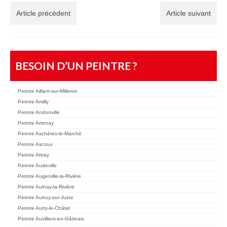
Article précédent
Article suivant
BESOIN D’UN PEINTRE ?
Peintre Aillant-sur-Milleron
Peintre Amilly
Peintre Andonville
Peintre Artenay
Peintre Aschères-le-Marché
Peintre Ascoux
Peintre Attray
Peintre Audeville
Peintre Augerville-la-Rivière
Peintre Aulnay-la-Rivière
Peintre Autruy-sur-Juine
Peintre Autry-le-Châtel
Peintre Auvilliers-en-Gâtinais