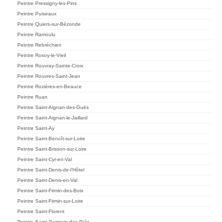
Peintre Pressigny-les-Pins
Peintre Puiseaux
Peintre Quiers-sur-Bézonde
Peintre Ramoulu
Peintre Rebréchien
Peintre Rosoy-le-Vieil
Peintre Rouvray-Sainte-Croix
Peintre Rouvres-Saint-Jean
Peintre Rozières-en-Beauce
Peintre Ruan
Peintre Saint-Aignan-des-Gués
Peintre Saint-Aignan-le-Jaillard
Peintre Saint-Ay
Peintre Saint-Benoît-sur-Loire
Peintre Saint-Brisson-sur-Loire
Peintre Saint-Cyr-en-Val
Peintre Saint-Denis-de-l’Hôtel
Peintre Saint-Denis-en-Val
Peintre Saint-Firmin-des-Bois
Peintre Saint-Firmin-sur-Loire
Peintre Saint-Florent
Peintre Saint-Germain-des-Prés