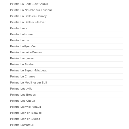
Peintre La Ferté-Saint-Aubin
Peintre La Neuville-sur-Essonne
Peintre La Selle-en-Hermoy
Peintre La Selle-sur-le-Bied
Peintre Laas
Peintre Labrosse
Peintre Ladon
Peintre Lailly-en-Val
Peintre Lamotte-Beuvron
Peintre Langesse
Peintre Le Bardon
Peintre Le Bignon-Mirabeau
Peintre Le Charme
Peintre Le Moulinet-sur-Solin
Peintre Léouville
Peintre Les Bordes
Peintre Les Choux
Peintre Ligny-le-Ribault
Peintre Lion-en-Beauce
Peintre Lion-en-Sullias
Peintre Lombreuil