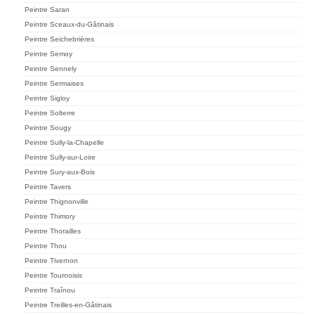
Peintre Saran
Peintre Sceaux-du-Gâtinais
Peintre Seichebrières
Peintre Semoy
Peintre Sennely
Peintre Sermaises
Peintre Sigloy
Peintre Solterre
Peintre Sougy
Peintre Sully-la-Chapelle
Peintre Sully-sur-Loire
Peintre Sury-aux-Bois
Peintre Tavers
Peintre Thignonville
Peintre Thimory
Peintre Thorailles
Peintre Thou
Peintre Tivernon
Peintre Tournoisis
Peintre Traînou
Peintre Treilles-en-Gâtinais