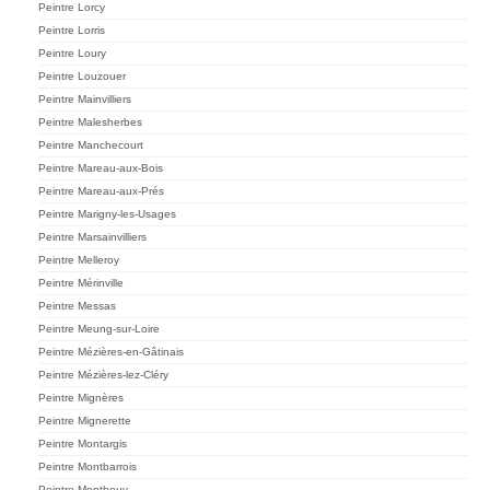
Peintre Lorcy
Peintre Lorris
Peintre Loury
Peintre Louzouer
Peintre Mainvilliers
Peintre Malesherbes
Peintre Manchecourt
Peintre Mareau-aux-Bois
Peintre Mareau-aux-Prés
Peintre Marigny-les-Usages
Peintre Marsainvilliers
Peintre Melleroy
Peintre Mérinville
Peintre Messas
Peintre Meung-sur-Loire
Peintre Mézières-en-Gâtinais
Peintre Mézières-lez-Cléry
Peintre Mignères
Peintre Mignerette
Peintre Montargis
Peintre Montbarrois
Peintre Montbouy