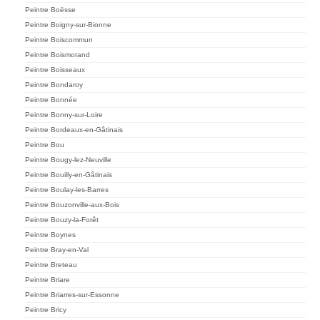
Peintre Boësse
Peintre Boigny-sur-Bionne
Peintre Boiscommun
Peintre Boismorand
Peintre Boisseaux
Peintre Bondaroy
Peintre Bonnée
Peintre Bonny-sur-Loire
Peintre Bordeaux-en-Gâtinais
Peintre Bou
Peintre Bougy-lez-Neuville
Peintre Bouilly-en-Gâtinais
Peintre Boulay-les-Barres
Peintre Bouzonville-aux-Bois
Peintre Bouzy-la-Forêt
Peintre Boynes
Peintre Bray-en-Val
Peintre Breteau
Peintre Briare
Peintre Briarres-sur-Essonne
Peintre Bricy