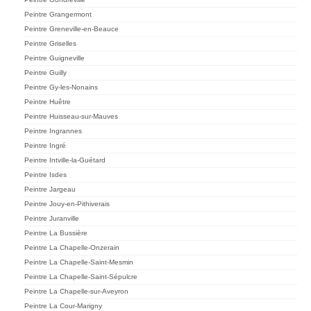
Peintre Grangermont
Peintre Greneville-en-Beauce
Peintre Griselles
Peintre Guigneville
Peintre Guilly
Peintre Gy-les-Nonains
Peintre Huêtre
Peintre Huisseau-sur-Mauves
Peintre Ingrannes
Peintre Ingré
Peintre Intville-la-Guétard
Peintre Isdes
Peintre Jargeau
Peintre Jouy-en-Pithiverais
Peintre Juranville
Peintre La Bussière
Peintre La Chapelle-Onzerain
Peintre La Chapelle-Saint-Mesmin
Peintre La Chapelle-Saint-Sépulcre
Peintre La Chapelle-sur-Aveyron
Peintre La Cour-Marigny