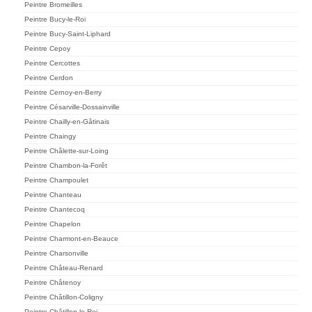
Peintre Bromeilles
Peintre Bucy-le-Roi
Peintre Bucy-Saint-Liphard
Peintre Cepoy
Peintre Cercottes
Peintre Cerdon
Peintre Cernoy-en-Berry
Peintre Césarville-Dossainville
Peintre Chailly-en-Gâtinais
Peintre Chaingy
Peintre Châlette-sur-Loing
Peintre Chambon-la-Forêt
Peintre Champoulet
Peintre Chanteau
Peintre Chantecoq
Peintre Chapelon
Peintre Charmont-en-Beauce
Peintre Charsonville
Peintre Château-Renard
Peintre Châtenoy
Peintre Châtillon-Coligny
Peintre Châtillon-le-Roi