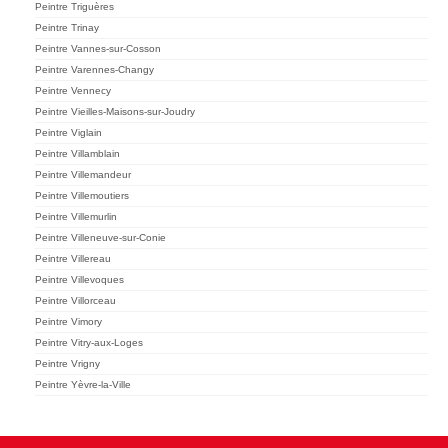
Peintre Triguères
Peintre Trinay
Peintre Vannes-sur-Cosson
Peintre Varennes-Changy
Peintre Vennecy
Peintre Vieilles-Maisons-sur-Joudry
Peintre Viglain
Peintre Villamblain
Peintre Villemandeur
Peintre Villemoutiers
Peintre Villemurlin
Peintre Villeneuve-sur-Conie
Peintre Villereau
Peintre Villevoques
Peintre Villorceau
Peintre Vimory
Peintre Vitry-aux-Loges
Peintre Vrigny
Peintre Yèvre-la-Ville