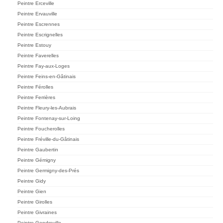
Peintre Erceville
Peintre Ervauville
Peintre Escrennes
Peintre Escrignelles
Peintre Estouy
Peintre Faverelles
Peintre Fay-aux-Loges
Peintre Feins-en-Gâtinais
Peintre Férolles
Peintre Ferrières
Peintre Fleury-les-Aubrais
Peintre Fontenay-sur-Loing
Peintre Foucherolles
Peintre Fréville-du-Gâtinais
Peintre Gaubertin
Peintre Gémigny
Peintre Germigny-des-Prés
Peintre Gidy
Peintre Gien
Peintre Girolles
Peintre Givraines
Peintre Gondreville