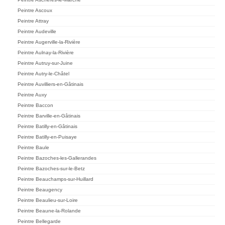
Peintre Ascoux
Peintre Attray
Peintre Audeville
Peintre Augerville-la-Rivière
Peintre Aulnay-la-Rivière
Peintre Autruy-sur-Juine
Peintre Autry-le-Châtel
Peintre Auvilliers-en-Gâtinais
Peintre Auxy
Peintre Baccon
Peintre Barville-en-Gâtinais
Peintre Batilly-en-Gâtinais
Peintre Batilly-en-Puisaye
Peintre Baule
Peintre Bazoches-les-Gallerandes
Peintre Bazoches-sur-le-Betz
Peintre Beauchamps-sur-Huillard
Peintre Beaugency
Peintre Beaulieu-sur-Loire
Peintre Beaune-la-Rolande
Peintre Bellegarde