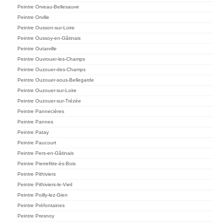
Peintre Orveau-Bellesauve
Peintre Orville
Peintre Ousson-sur-Loire
Peintre Oussoy-en-Gâtinais
Peintre Outarville
Peintre Ouvrouer-les-Champs
Peintre Ouzouer-des-Champs
Peintre Ouzouer-sous-Bellegarde
Peintre Ouzouer-sur-Loire
Peintre Ouzouer-sur-Trézée
Peintre Pannecières
Peintre Pannes
Peintre Patay
Peintre Paucourt
Peintre Pers-en-Gâtinais
Peintre Pierrefitte-ès-Bois
Peintre Pithiviers
Peintre Pithiviers-le-Vieil
Peintre Poilly-lez-Gien
Peintre Préfontaines
Peintre Presnoy