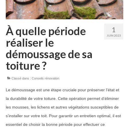
Guide Peintures
Nos services
À quelle période
1
Peinture & revêtement
JUIN 2023
réaliser le
Réalisation de sols
démoussage de sa
Nettoyage et peinture toiture
toiture ?
Réalisations Travaux
Classé dans :
Conseils rénovation
Nos travaux pour particuliers
Le démoussage est une étape cruciale pour préserver l’état et
Nos travaux pour professionnels
la durabilité de votre toiture. Cette opération permet d’éliminer
Notre réseau
les mousses, les lichens et autres végétations susceptibles de
s’installer sur votre toit. Pour garantir un entretien optimal, il est
Contact
essentiel de choisir la bonne période pour effectuer ce