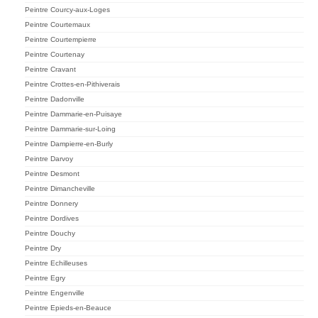
Peintre Courcy-aux-Loges
Peintre Courtemaux
Peintre Courtempierre
Peintre Courtenay
Peintre Cravant
Peintre Crottes-en-Pithiverais
Peintre Dadonville
Peintre Dammarie-en-Puisaye
Peintre Dammarie-sur-Loing
Peintre Dampierre-en-Burly
Peintre Darvoy
Peintre Desmont
Peintre Dimancheville
Peintre Donnery
Peintre Dordives
Peintre Douchy
Peintre Dry
Peintre Echilleuses
Peintre Egry
Peintre Engenville
Peintre Epieds-en-Beauce